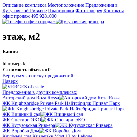
Описание комплекса
Местоположение
Предложения в
Кутузовской Ривьере
Планировки
Фотогалерея
Контакты
офис продаж
495 9281000
этаж, м2
Башня
Id номер: k
Стоимость объекта:
0
Вернуться к списку предложений
Наверх
Предложения в других комплексах:
Авторский дом Roza Rossa
ЖК Knightsbridge Private Park Найтсбридж Приват Парк
ЖК Вишнвый сад
ЖК Снегири ЭКО
ЖК Кутузовская Ривьера
ЖК Воробьв Дом
Клубный дом Kuznetsky Most 12 by Lalique