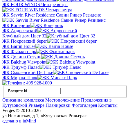
ЖК FOUR WINDS Четыре ветра
ЖК Savvin River Residence Савин Ривер Резиденс
ЖК Коперник
ЖК Андреевский
Клубный дом Цвет 32
ЖК Покровский берег
ЖК Barrin House
ЖК Фьюжн парк
ЖК Долина Сетунь
ЖК Balchug Viewpoint
ЖК Триумф Палас
ЖК Смоленский De Luxe
ЖК Миракс Парк
Описание комплекса
Местоположение
Предложения в
Кутузовской Ривьере
Планировки
Фотогалерея
Контакты
Verges © 2010-2026
ул.Нежинская, д.1, «Кутузовская Ривьера»
сделано в inMind