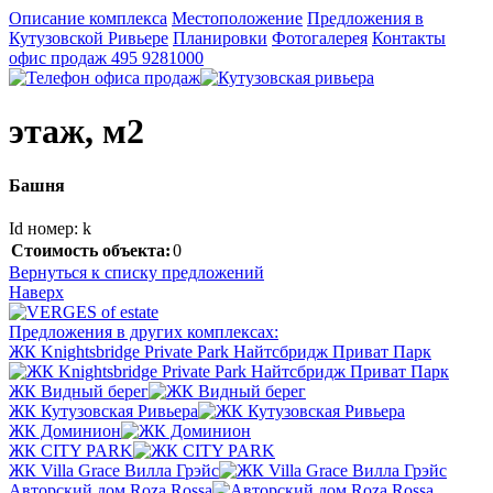
Описание комплекса
Местоположение
Предложения в
Кутузовской Ривьере
Планировки
Фотогалерея
Контакты
офис продаж
495 9281000
этаж, м2
Башня
Id номер: k
Стоимость объекта:
0
Вернуться к списку предложений
Наверх
Предложения в других комплексах:
ЖК Knightsbridge Private Park Найтсбридж Приват Парк
ЖК Видный берег
ЖК Кутузовская Ривьера
ЖК Доминион
ЖК CITY PARK
ЖК Villa Grace Вилла Грэйс
Авторский дом Roza Rossa