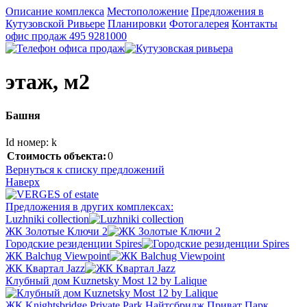
Описание комплекса
Местоположение
Предложения в
Кутузовской Ривьере
Планировки
Фотогалерея
Контакты
офис продаж
495 9281000
этаж, м2
Башня
Id номер: k
Стоимость объекта:
0
Вернуться к списку предложений
Наверх
Предложения в других комплексах:
Luzhniki collection
ЖК Золотые Ключи 2
Городские резиденции Spires
ЖК Balchug Viewpoint
ЖК Квартал Jazz
Клубный дом Kuznetsky Most 12 by Lalique
ЖК Knightsbridge Private Park Найтсбридж Приват Парк