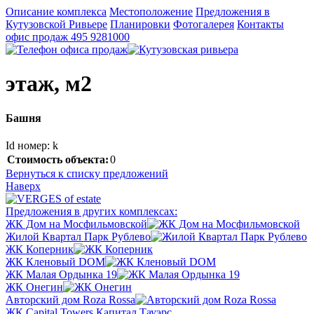
Описание комплекса
Местоположение
Предложения в
Кутузовской Ривьере
Планировки
Фотогалерея
Контакты
офис продаж
495 9281000
этаж, м2
Башня
Id номер: k
Стоимость объекта:
0
Вернуться к списку предложений
Наверх
Предложения в других комплексах:
ЖК Дом на Мосфильмовской
Жилой Квартал Парк Рублево
ЖК Коперник
ЖК Кленовый DOM
ЖК Малая Ордынка 19
ЖК Онегин
Авторский дом Roza Rossa
ЖК Capital Towers Капитал Тауэрс