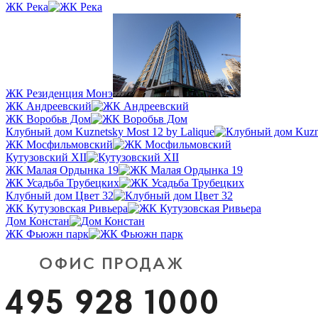
ЖК Река
ЖК Резиденция Монэ
ЖК Андреевский
ЖК Воробьв Дом
Клубный дом Kuznetsky Most 12 by Lalique
ЖК Мосфильмовский
Кутузовский XII
ЖК Малая Ордынка 19
ЖК Усадьба Трубецких
Клубный дом Цвет 32
ЖК Кутузовская Ривьера
Дом Констан
ЖК Фьюжн парк