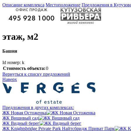
Описание комплекса
Местоположение
Предложения в Кутузов
этаж, м2
Башня
Id номер: k
Стоимость объекта:
0
Вернуться к списку предложений
Наверх
Предложения в других комплексах:
ЖК Новая Остоженка
ЖК Вишнвый сад
ЖК Видный берег
ЖК Knightsbridge Private Park Найтсбридж Приват Парк