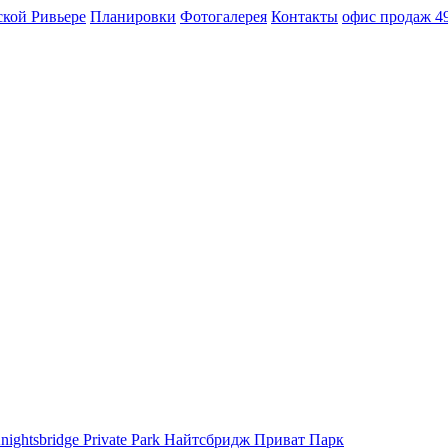
ской Ривьере
Планировки
Фотогалерея
Контакты
офис продаж
49